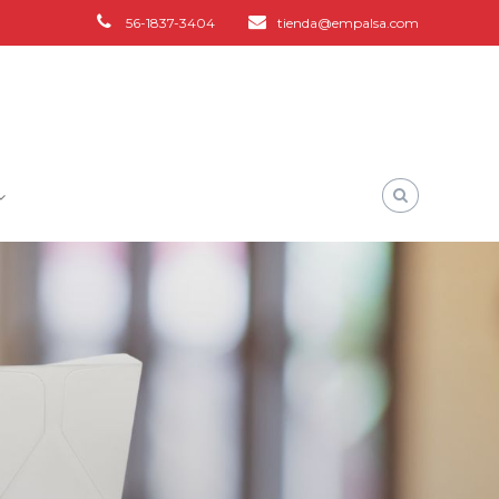
56-1837-3404
tienda@empalsa.com