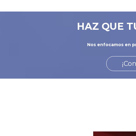
m
a
r
HAZ QUE T
c
a
s
Nos enfocamos en pr
¡Con