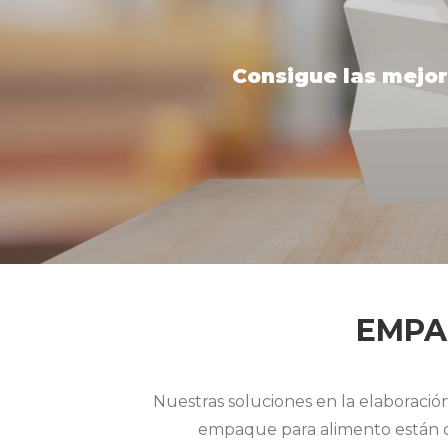
a
d
i
Consigue las mejor
z
o
s
y
m
i
c
r
o
c
EMPA
o
r
r
Nuestras soluciones en la elaboraci
u
g
empaque para alimento están di