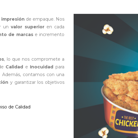
e impresión
de empaque. Nos
ar un
valor superior
en cada
nto de marcas
e incremento
os
, lo que nos compromete a
 de
Calidad
e
Inocuidad
para
es. Además, contamos con una
ción
y garantizar los objetivos
so de Calidad